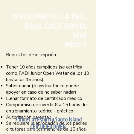
WELCOME TO LA PAZ,
BAJA CALIFORNIA
SUR
MÉXICO
Requisitos de inscripción
​Tener 10 años cumplidos (se certifica
como PADI Junior Open Water de los 10
hasta los 15 años)
Saber nadar (tu instructor te puede
apoyar en caso de no saber nadar)
Llenar formato de certificado médico
Compromiso de invertir 8 a 15 horas de
entrenamiento teórico - práctico
Autorización parental:
2 Dives at Espiritu Santo Island
Se requiere la aprobación de los padres
CERTIFIED DIVER
o tutores para los menores de 15 años.