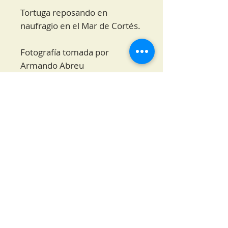
Tortuga reposando en
naufragio en el Mar de Cortés.
Fotografía tomada por
Armando Abreu
Medidas 60 x 90 cm
Detalles de envío
Todos los cuadros son
elaborados bajo pedido, por lo
que los tiempos de envío varía
de 5 a 8 días una vez realizado
el pago.
Cada cuadro se realiza con