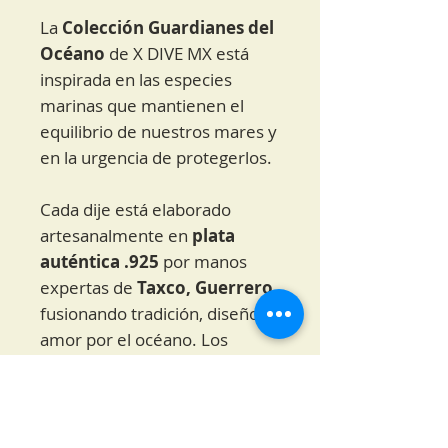
La
Colección Guardianes del
Océano
de X DIVE MX está
inspirada en las especies
marinas que mantienen el
equilibrio de nuestros mares y
en la urgencia de protegerlos.
Cada dije está elaborado
artesanalmente en
plata
auténtica .925
por manos
expertas de
Taxco, Guerrero
,
fusionando tradición, diseño y
amor por el océano. Los
modelos representan
especies emblemáticas como
el tiburón blanco, la vaquita
marina, la tortuga, la ballena, el