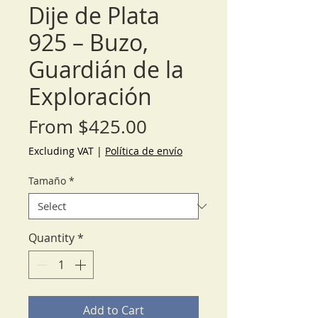
Dije de Plata
925 – Buzo,
Guardián de la
Exploración
Sale
From
$425.00
Price
Excluding VAT
|
Política de envío
Tamaño
*
Quantity
*
Add to Cart