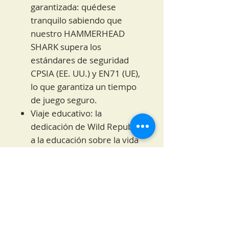
garantizada: quédese
tranquilo sabiendo que
nuestro HAMMERHEAD
SHARK supera los
estándares de seguridad
CPSIA (EE. UU.) y EN71 (UE),
lo que garantiza un tiempo
de juego seguro.
Viaje educativo: la
dedicación de Wild Republic
a la educación sobre la vida
silvestre se hace evidente,
fomentando la curiosidad
sobre la vida marina y la
conservación.
Exploración para todas las
edades: Embárcate en una